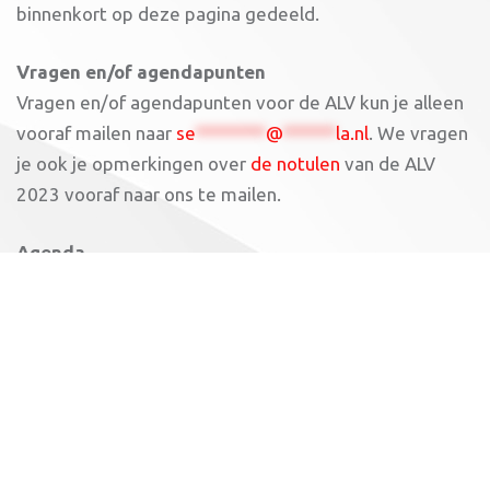
binnenkort op deze pagina gedeeld.
Vragen en/of agendapunten
Vragen en/of agendapunten voor de ALV kun je alleen
vooraf mailen naar
se
********
@
******
la.nl
. We vragen
je ook je opmerkingen over
de notulen
van de ALV
2023 vooraf naar ons te mailen.
Agenda
Terugblik afgelopen jaar
Bevestigen ereleden
Vanuit vorige ALV
Overzicht aantal leden
Vacatures binnen bestuur
Update materialenhonk/krachthonk