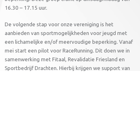
16.30 – 17.15 uur.
De volgende stap voor onze vereniging is het
aanbieden van sportmogelijkheden voor jeugd met
een lichamelijke en/of meervoudige beperking. Vanaf
mei start een pilot voor RaceRunning. Dit doen we in
samenwerking met Fitaal, Revalidatie Friesland en
Sportbedrijf Drachten. Hierbij krijgen we support van
de Atletiekunie en de landelijke organisatie
RaceRunning. Zodra de trainingsdag bekend is, laten
we dat weten.
Wil je meer weten over de het aangepast sporten bij
AV Impala? Stuur dan een mail naar
co
**********
@
******
la.nl
.