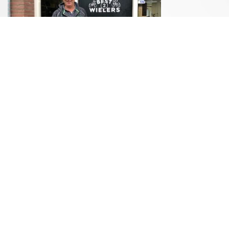
“We vinden sporten belangrijk en steunen Impala
graag,” geeft eigenaar Carl Kort aan. De fietsenzaak
heeft een breed assortiment fietsen, waaronder ook
sportieve fietsen. “We denken ook graag met de klant
mee, om zo samen een fiets te vinden die goed bij
iemand zijn wensen past.”