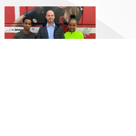
Goede materialen
In de kantine vertelde één van de trainers over de
opmerkelijke progressie van beide atleten. Om nog
beter te kunnen trainen zouden ze die middag
schoenen passen in een speciaalzaak. Een goed
sporthorloge stond ook nog op het wensenlijstje.
Verschil maken