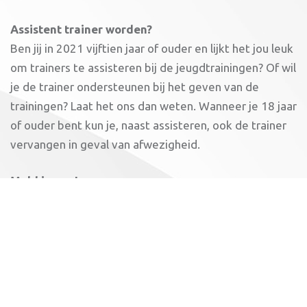
Assistent trainer worden?
Ben jij in 2021 vijftien jaar of ouder en lijkt het jou leuk
om trainers te assisteren bij de jeugdtrainingen? Of wil
je de trainer ondersteunen bij het geven van de
trainingen? Laat het ons dan weten. Wanneer je 18 jaar
of ouder bent kun je, naast assisteren, ook de trainer
vervangen in geval van afwezigheid.
Meld je aan!
Heb je interesse om de workshops voor assistent-
trainer te volgen? Meld je dan aan via
tr
******
@
******
la.nl
. In overleg met de deelnemers
bepalen we de workshopdata. AV Impala betaalt het
inschrijfgeld.