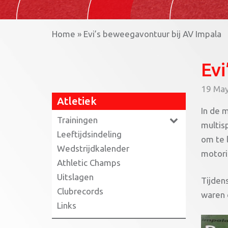
Home
»
Evi’s beweegavontuur bij AV Impala
Evi
19 Ma
Atletiek
In de 
Trainingen
multis
Leeftijdsindeling
om te 
Wedstrijdkalender
motori
Athletic Champs
Uitslagen
Tijdens
Clubrecords
waren e
Links