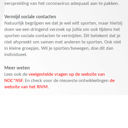
verspreiding van het coronavirus adequaat aan te pakken.
Vermijd sociale contacten
Natuurlijk begrijpen we dat je wel wilt sporten, maar hierbij
doen we een dringend verzoek op jullie om ook tijdens het
sporten sociale contacten te vermijden. Dit betekent dat je
niet afspreekt om samen met anderen te sporten. Ook niet
in kleine groepjes. Wil je sporten/bewegen, doe dit dan
individueel.
Meer weten
Lees ook de
veelgestelde vragen op de website van
NOC*NSF.
En check voor de nieuwste ontwikkelingen
de
website van het RIVM.
Houd je aan de richtlijnen
We hebben er bij Impala voor gekozen om geen alternatieve
trainingen aan te bieden via de website. Dit omdat er heel
veel verschillende disciplines zijn en veel verschillende
niveaus, maar ook omdat we vinden dat we hiermee