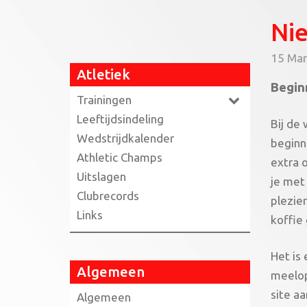
Ni
15 Mar
Atletiek
Begin
Trainingen
Leeftijdsindeling
Bij de
Wedstrijdkalender
beginn
Athletic Champs
extra 
Uitslagen
je met
Clubrecords
plezie
Links
koffie
Het is
Algemeen
meelope
site 
Algemeen