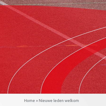
Home
»
Nieuwe leden welkom