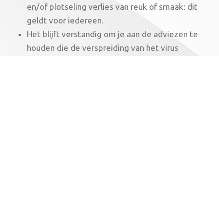
en/of plotseling verlies van reuk of smaak: dit
geldt voor iedereen.
Het blijft verstandig om je aan de adviezen te
houden die de verspreiding van het virus
aantoonbaar beperken. Zoals handen wassen,
hoesten en niezen in de elleboog, geen handen
schudden, afstand houden of het dragen van een
mondkapje op plekken waar het druk is.
We kunnen weer samen binnen en buiten sporten!
(bericht 14 januari)
Goed nieuws: dankzij de versoepelingen kunnen we
weer samen binnen en buiten sporten. Helemaal
zonder regeltjes is het nog niet. Je leest ze hieronder: