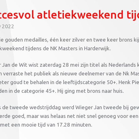
cesvol atletiekweekend ti
y 2022
ie gouden medailles, één keer zilver en twee keer brons ki
ekweekend tijdens de NK Masters in Harderwijk.
 Jan de Wit wist zaterdag 28 mei zijn titel als Nederlan
n verraste het publiek als nieuwe deelnemer van de Nk Ma
ter goud te behalen in de leeftijdscategorie 50+. Henk P
en in de categorie 45+. Hij ging met brons naar huis.
s de tweede wedstrijddag werd Wieger Jan tweede bij ge
erde goed, maar was helaas net niet snel genoeg voor een
 met een mooie tijd van 17.28 minuten.