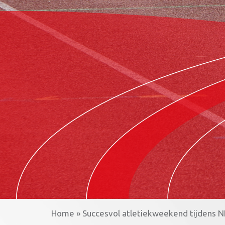
Home
»
Succesvol atletiekweekend tijdens 