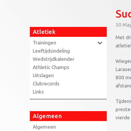
Suc
30 Ma
Atletiek
Met dr
Trainingen
atleti
Leeftijdsindeling
Wedstrijdkalender
Wieger
Athletic Champs
Larase
Uitslagen
800 me
Clubrecords
afstand
Links
Tijden
preste
Algemeen
vierde
Algemeen