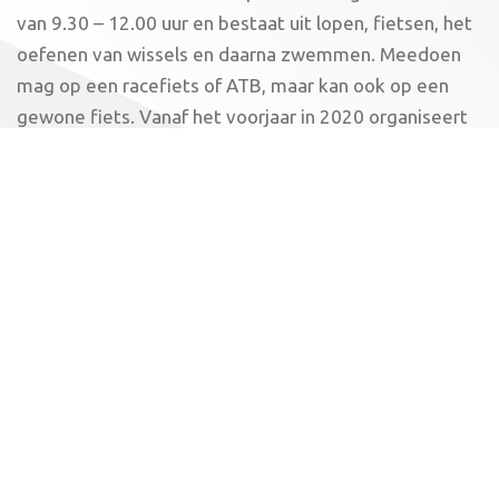
van 9.30 – 12.00 uur en bestaat uit lopen, fietsen, het
oefenen van wissels en daarna zwemmen. Meedoen
mag op een racefiets of ATB, maar kan ook op een
gewone fiets. Vanaf het voorjaar in 2020 organiseert
Impala ook wekelijkse fietstrainingen.
Sponsoring Decatlon
Dankzij sponsoring van de Decatlon zijn er
leenhelmen, zwembrillen en trainingsmaterialen.
Behalve zwem- en sportkleding én een fiets heb je
dus niets nodig om met triathlon kennis te maken!
Meer weten?
Heb je belangstelling om mee te doen, neem dan
contact op met de trainer: Lizette van der Vegt door
te bellen 06-23334429 of via de mail triathlontrainer