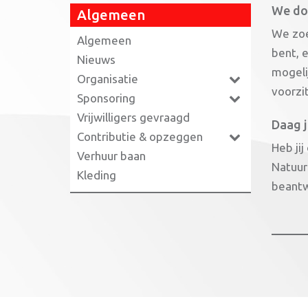
We do
Algemeen
We zoe
Algemeen
bent, e
Nieuws
mogelij
Organisatie
voorzi
Sponsoring
Vrijwilligers gevraagd
Daag ji
Contributie & opzeggen
Heb jij
Verhuur baan
Natuur
Kleding
beantwo