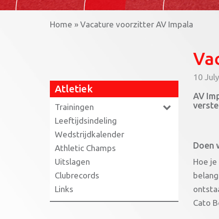
Home
»
Vacature voorzitter AV Impala
Vac
10 Jul
Atletiek
AV Imp
verste
Trainingen
Leeftijdsindeling
Wedstrijdkalender
Doen w
Athletic Champs
Uitslagen
Hoe je
Clubrecords
belangr
Links
ontsta
Cato B