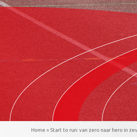
Home
»
Start to run: van zero naar hero in z