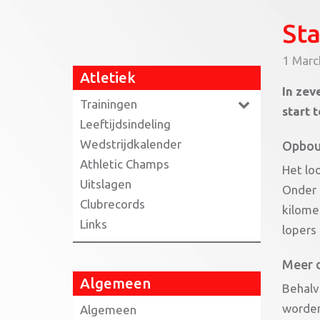
Sta
1 Marc
Atletiek
In zev
Trainingen
start 
Leeftijdsindeling
Wedstrijdkalender
Opbou
Athletic Champs
Het lo
Uitslagen
Onder 
Clubrecords
kilome
Links
lopers
Meer 
Algemeen
Behalve
worden
Algemeen