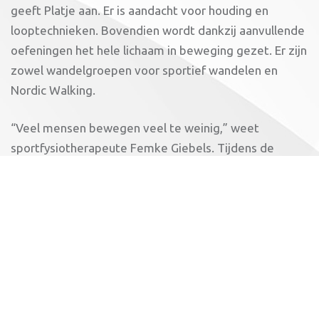
geeft Platje aan. Er is aandacht voor houding en
looptechnieken. Bovendien wordt dankzij aanvullende
oefeningen het hele lichaam in beweging gezet. Er zijn
zowel wandelgroepen voor sportief wandelen en
Nordic Walking.
“Veel mensen bewegen veel te weinig,” weet
sportfysiotherapeute Femke Giebels. Tijdens de
wandelclinic vertelt zij over het belang van bewegen
én het voorkomen van blessures. “Bewegen
vermindert klachten. Mensen voelen zich écht veel
beter wanneer ze meer bewegen.” Samen met
sportdiëtiste Marissa Lindemulder wil ze mensen
tijdens de clinic prikkelen om gezondere keuzes te
maken.