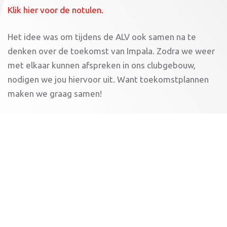
Klik hier voor de notulen.
Het idee was om tijdens de ALV ook samen na te
denken over de toekomst van Impala. Zodra we weer
met elkaar kunnen afspreken in ons clubgebouw,
nodigen we jou hiervoor uit. Want toekomstplannen
maken we graag samen!
Bestuursleden
Femke Giebels en Rein Amels zijn tijdens de ALV
afgetreden. Cato Bontekoe volgt Femke op als
secretaris.
Voor Rein zoeken we nog een vervanger
.
De overige bestuursleden zijn Joost ter Doest
(trainingszaken), Ton van Veen (algemeen lid), Hilde
Koopmans (communicatie).