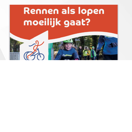
2 May 2021
Atletiekvereniging Impala start in
samenwerking met Revalidatie Friesland, Fitaal
Drachten en Sportbedrijf Drachten een pilot
RaceRunning. De pilot bestaat uit zes gratis
lessen voor kinderen en jongeren met een...
Lees meer